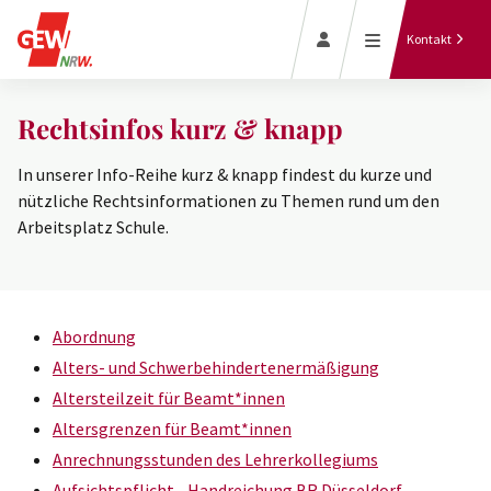
Gewerkschaft
Jetzt Termin
finden
intern vor Ort
Kontakt
GEW-
Zeitung
Rechtsinfos kurz & knapp
vor Ort
In unserer Info-Reihe kurz & knapp findest du kurze und
Bildergalerien
nützliche Rechtsinformationen zu Themen rund um den
GEW-Aktionen
Arbeitsplatz Schule.
Abordnung
Alters- und Schwerbehindertenermäßigung
Altersteilzeit für Beamt*innen
Altersgrenzen für Beamt*innen
Anrechnungsstunden des Lehrerkollegiums
Aufsichtspflicht - Handreichung BR Düsseldorf